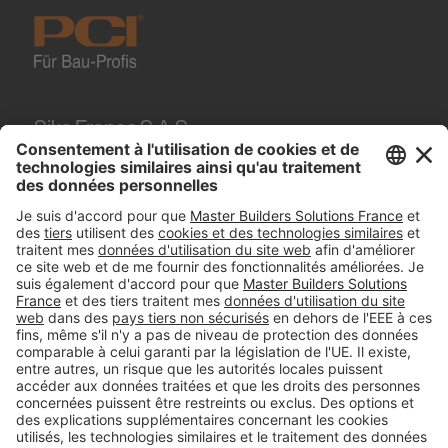
Sika France S.A.S.
84, rue Edouard Vaillant
93350
Le Bourget
Tel.
01 49 92 80 00
#PCI