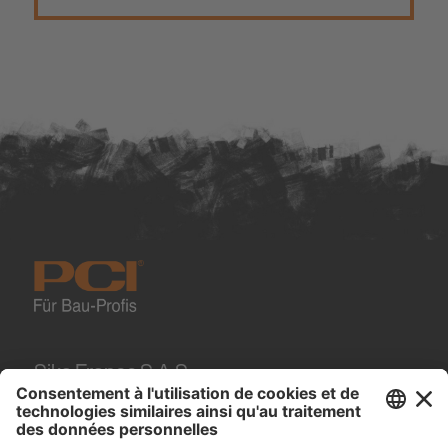
Sika France S.A.S.
84, rue Edouard Vaillant
93350
Le Bourget