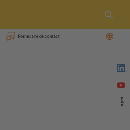
Type 2 or
more
characters
Formulaire de contact
for results.
s
#pci