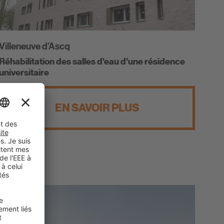
Villeneuve d’Ascq
Réhabilitation des salles d'eau d'une résidence
universitaire
EN SAVOIR PLUS