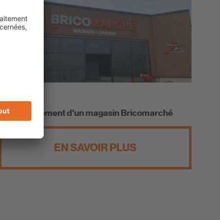
Fismes
Agrandissement d'un magasin Bricomarché
EN SAVOIR PLUS