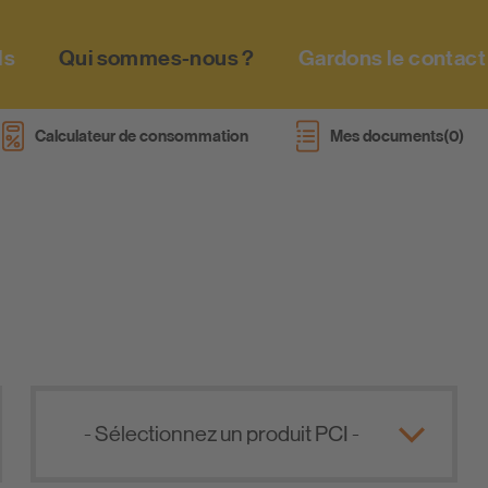
ls
Qui sommes-nous ?
Gardons le contact
ci
Calculateur de consommation
Mes documents
Brochures
Online Planning
Fiches techniques
Déclaration des performance
e
Fiches de données de sécurité
- Sélectionnez un produit PCI -