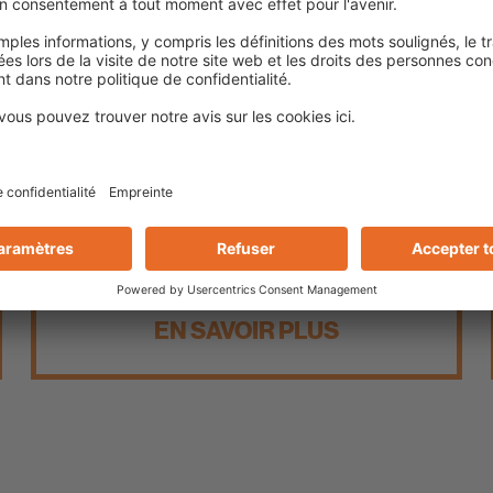
Chusclan
Rénovation du pont de Chusclan
EN SAVOIR PLUS