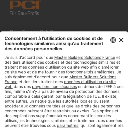
Sika France S.A.S.
84, rue Edouard Vaillant
93350
Le Bourget
Tel.
01 49 92 80 00
#PCI