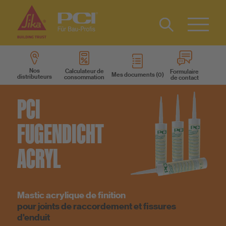
Contact
Type 2 or
more
Nos
Calculateur de
Formulaire
Mes documents
characters
distributeurs
consommation
de contact
Produits
for results.
PCI
Outils
FUGENDICHT
Qui sommes-nous ?
ACRYL
Gardons le contact
Mastic acrylique de finition
pour joints de raccordement et fissures
d'enduit