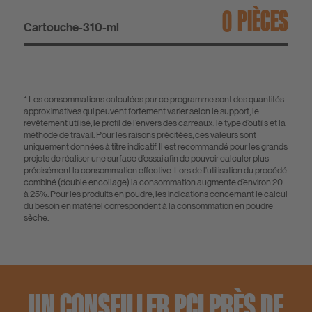
PIÈCES
Cartouche-310-ml
* Les consommations calculées par ce programme sont des quantités
approximatives qui peuvent fortement varier selon le support, le
revêtement utilisé, le profil de l’envers des carreaux, le type d’outils et la
méthode de travail. Pour les raisons précitées, ces valeurs sont
uniquement données à titre indicatif. Il est recommandé pour les grands
projets de réaliser une surface d’essai afin de pouvoir calculer plus
précisément la consommation effective. Lors de l’utilisation du procédé
combiné (double encollage) la consommation augmente d’environ 20
à 25%. Pour les produits en poudre, les indications concernant le calcul
du besoin en matériel correspondent à la consommation en poudre
sèche.
UN CONSEILLER PCI PRÈS DE