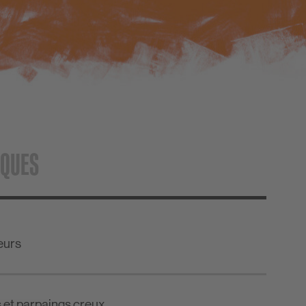
IQUES
eurs
 et parpaings creux