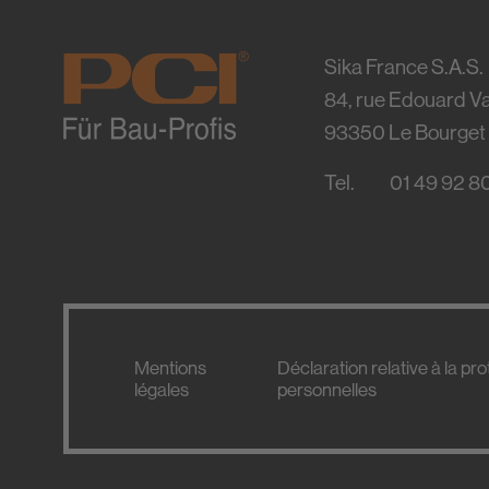
Sika France S.A.S.
84, rue Edouard Va
93350
Le Bourget
Tel.
01 49 92 8
Mentions
Déclaration relative à la p
légales
personnelles