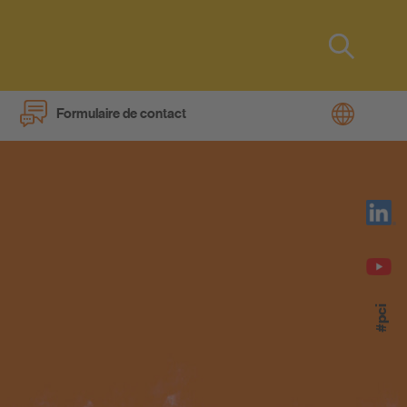
Type 2 or
more
characters
Formulaire de contact
for results.
s
#pci