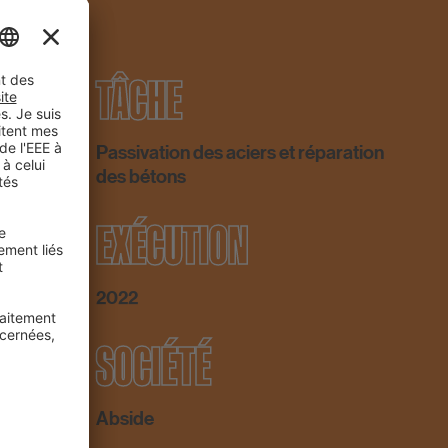
TÂCHE
Passivation des aciers et réparation
des bétons
EXÉCUTION
2022
PCI
SOCIÉTÉ
Abside