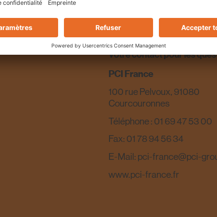
PCI Nanocret® AP, PCI Nan
R4 Fluid, PCI Polycret® 317
Votre contact pour les ques
PCI France
100 rue Pelvoux, 91080
Courcouronnes
Téléphone : 01 69 47 53 00
Fax: 01 78 94 56 34
E-Mail: pci-france@pci-gro
www.pci-france.fr