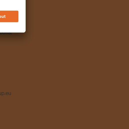
ocret®
tions:
up.eu