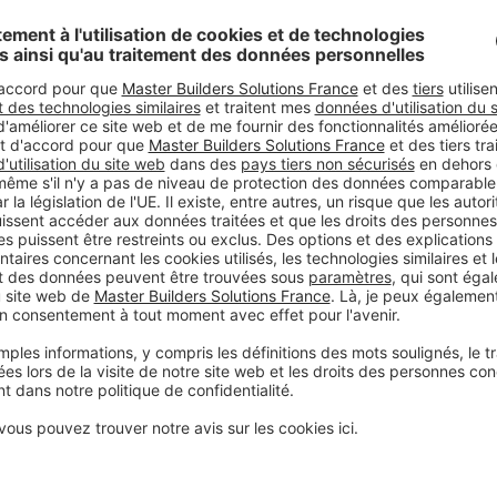
DATE
e de la rénovation des
nt être rénovés. Les
15.08.2022
es balcons, laissant
nc intervenu avec son
LIEU
tion de ces nez de
Senlis
LES SOLUTIONS 
UTILISÉES