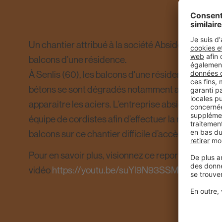
Un chantier attribué à la société Abside en charg
balcons d’une résidence.
À Senlis (60), les balcons d'une résidence devaie
bétons se sont dégradés notamment aux angles d
apparaitre les aciers. L’entreprise abside est do
équipe de cordistes afin d’effectuer la reconstitu
balcons sur ce chantier difficile d’accès.
Pour en savoir plus, visionnez ce reportage
vidéo
https://youtu.be/suYl9N93SSM