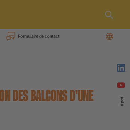
Type 2 or
more
characters
Formulaire de contact
for results.
s
ION DES BALCONS D'UNE
#pci